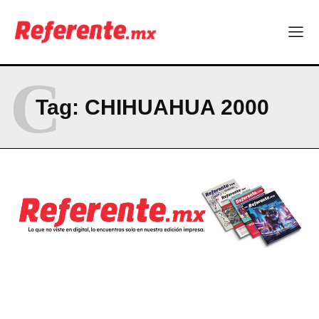
China quiere fabricar en México, la pregunta es: ¿qué va a
dejar aquí?
Chihuahua fortalece estrategia para construir paz con
resultados reales
C
Vuela en el Parque Barrancas del Cobre: la experiencia
extrema que tienes que vivir al menos una vez en Chihuahua
Tag:
CHIHUAHUA 2000
BRIEF/ 10 DE AGOSTO 2026
Hormony, startup chihuahuense, es nominada a los MedTech
World Awards
Company
ABOUT
CONTACT
PRIVACY POLICY
NEWSLETTER