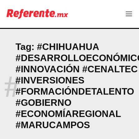
Tag:
#CHIHUAHUA
#DESARROLLOECONÓMIC
#INNOVACIÓN #CENALTEC
#
#INVERSIONES
#FORMACIÓNDETALENTO
#GOBIERNO
#ECONOMÍAREGIONAL
#MARUCAMPOS