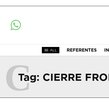
REFERENTES
I
ALL
C
Tag:
CIERRE FR