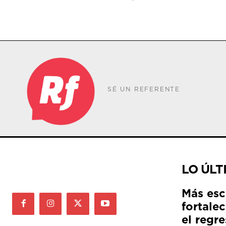
SÉ UN REFERENTE
LO ÚLT
Más esc
fortale
el regre