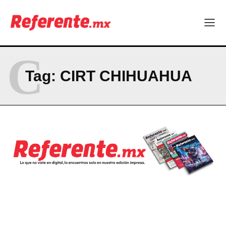
La Sierra Tarahumara tendrá una experiencia turística única
Company
C
ABOUT
Tag:
CIRT CHIHUAHUA
CONTACT
PRIVACY POLICY
NEWSLETTER