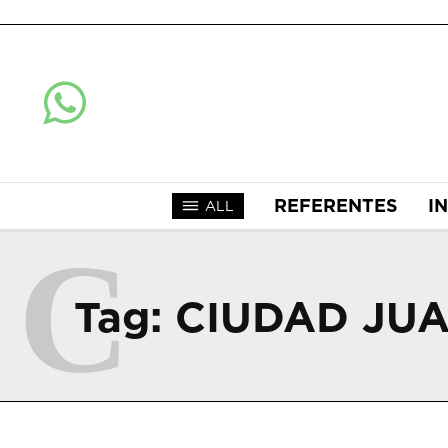
REFERENTES
I
ALL
C
Tag:
CIUDAD JU