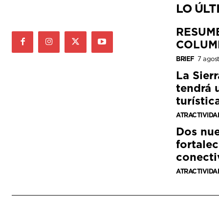
LO ÚLT
RESUM
COLUM
BRIEF
7 agos
La Sier
tendrá 
turístic
ATRACTIVIDA
Dos nue
fortalec
conecti
ATRACTIVIDA