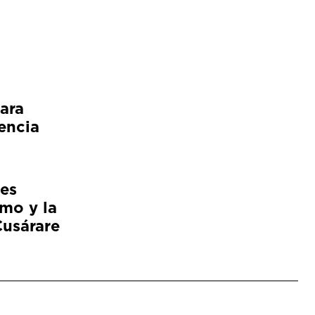
ara
encia
es
smo y la
Cusárare