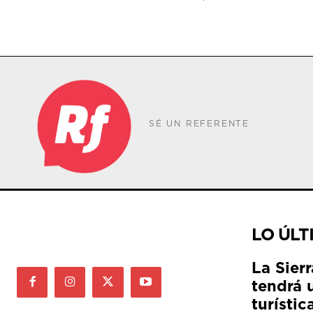
SÉ UN REFERENTE
LO ÚLT
La Sier
tendrá 
turístic