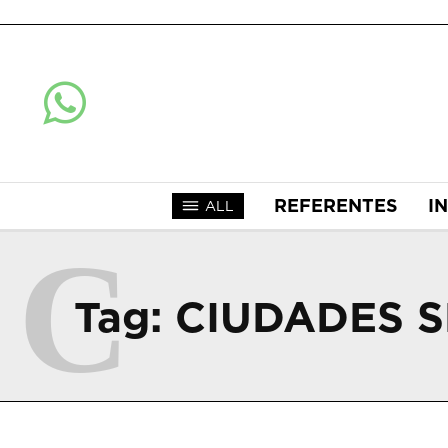
REFERENTES
I
ALL
C
Tag:
CIUDADES S