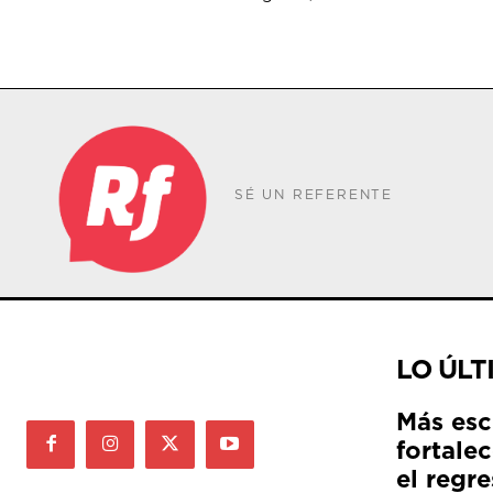
SÉ UN REFERENTE
LO ÚLT
Más esc
fortale
el regre