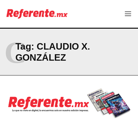
Linux nació como un hobby y hoy mueve la tecnología global
Más escuelas renovadas: fortalecen espacios para el regreso
a clases
¿Y si el futuro industrial de Chihuahua estuviera en el aire?
Los 40 ya no son la mitad de la vida: son el nuevo punto de
partida
C
Tag:
CLAUDIO X.
GONZÁLEZ
Company
ABOUT
CONTACT
PRIVACY POLICY
NEWSLETTER