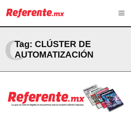
Company
ABOUT
C
Tag:
CLÚSTER DE
CONTACT
AUTOMATIZACIÓN
PRIVACY POLICY
NEWSLETTER