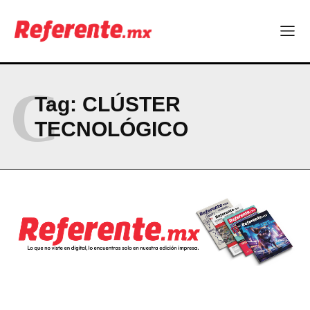
Linux nació como un hobby y hoy mueve la tecnología global
Más escuelas renovadas: fortalecen espacios para el regreso
a clases
¿Y si el futuro industrial de Chihuahua estuviera en el aire?
Los 40 ya no son la mitad de la vida: son el nuevo punto de
partida
C
Tag:
CLÚSTER
TECNOLÓGICO
Company
ABOUT
CONTACT
PRIVACY POLICY
NEWSLETTER