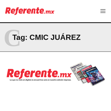
La Sierra Tarahumara tendrá una experiencia turística única
Company
C
ABOUT
Tag:
CMIC JUÁREZ
CONTACT
PRIVACY POLICY
NEWSLETTER