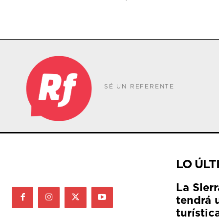
SÉ UN REFERENTE
LO ÚLT
La Sier
tendrá 
turístic