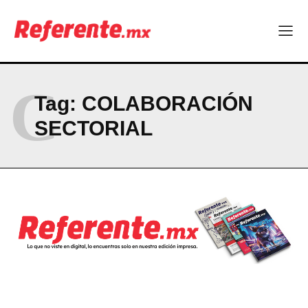
Linux nació como un hobby y hoy mueve la tecnología global
Más escuelas renovadas: fortalecen espacios para el regreso
a clases
¿Y si el futuro industrial de Chihuahua estuviera en el aire?
Los 40 ya no son la mitad de la vida: son el nuevo punto de
partida
C
Tag:
COLABORACIÓN
SECTORIAL
Company
ABOUT
CONTACT
PRIVACY POLICY
NEWSLETTER