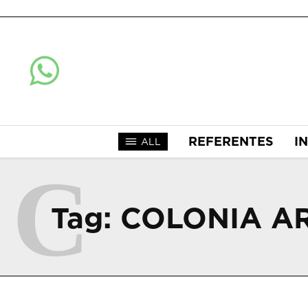
REFERENTES
I
ALL
C
Tag:
COLONIA A