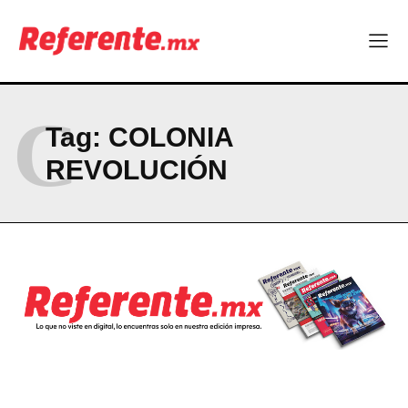
Corazon del norte| René Espinosa: “Chihuahua no puede
dormirse en sus laureles”
Seguridad y responsabilidad, en el centro del debate político
C
Company
Tag:
COLONIA
ABOUT
REVOLUCIÓN
CONTACT
PRIVACY POLICY
NEWSLETTER