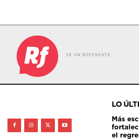
SÉ UN REFERENTE
LO ÚLT
Más esc
fortale
el regre