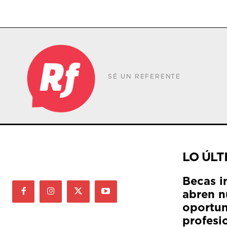
SÉ UN REFERENTE
LO ÚLT
Becas i
abren n
oportun
profesi