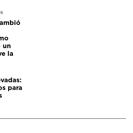
26
cambió
ómo
 un
e la
ovadas:
os para
s