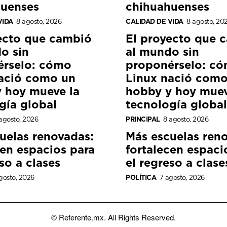
huenses
chihuahuenses
VIDA
8 agosto, 2026
CALIDAD DE VIDA
8 agosto, 20
ecto que cambió
El proyecto que 
o sin
al mundo sin
érselo: cómo
proponérselo: c
ació como un
Linux nació como
 hoy mueve la
hobby y hoy muev
gía global
tecnología global
agosto, 2026
PRINCIPAL
8 agosto, 2026
uelas renovadas:
Más escuelas ren
cen espacios para
fortalecen espaci
so a clases
el regreso a clase
gosto, 2026
POLÍTICA
7 agosto, 2026
© Referente.mx. All Rights Reserved.