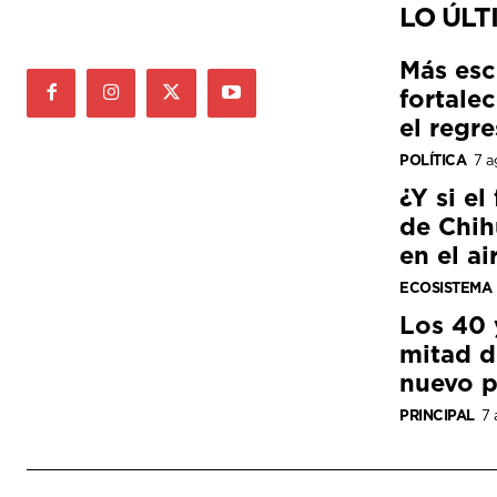
LO ÚLT
Más esc
fortale
el regre
POLÍTICA
7 a
¿Y si el
de Chih
en el ai
ECOSISTEMA
Los 40 
mitad de
nuevo p
PRINCIPAL
7 