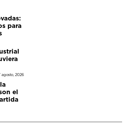
ovadas:
os para
s
ustrial
uviera
 agosto, 2026
la
son el
artida