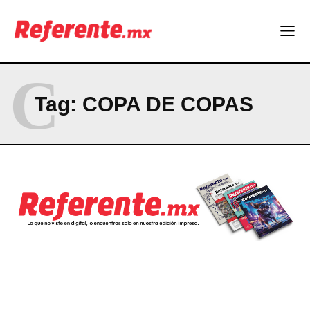
¿Y si el futuro industrial de Chihuahua estuviera en el aire?
Los 40 ya no son la mitad de la vida: son el nuevo punto de
partida
RESUMEN DE COLUMNAS
C
Tag:
COPA DE COPAS
Company
ABOUT
CONTACT
PRIVACY POLICY
NEWSLETTER