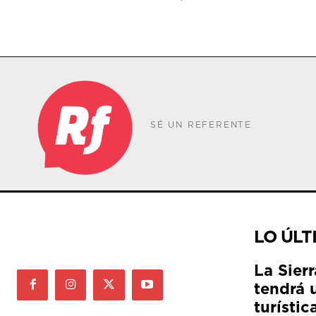
SÉ UN REFERENTE
LO ÚLT
La Sier
tendrá 
turístic