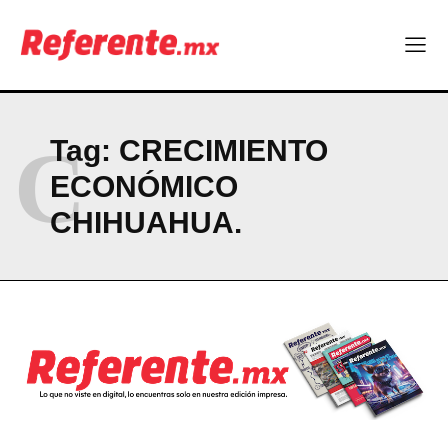
ABOUT
CONTACT
PRIVACY POLICY
NEWSLETTER
C
Tag:
CRECIMIENTO
ECONÓMICO
CHIHUAHUA.