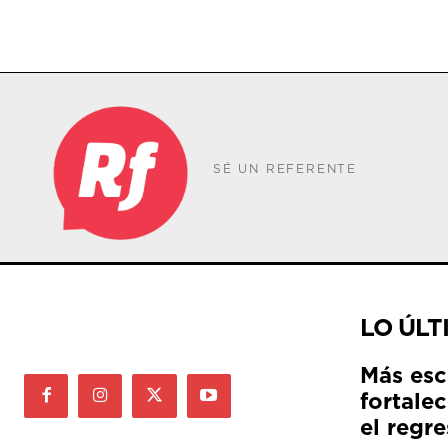
SÉ UN REFERENTE
LO ÚLT
Más esc
fortale
el regre