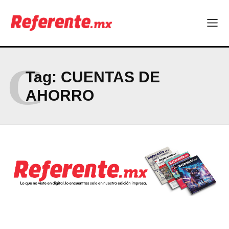
Linux nació como un hobby y hoy mueve la tecnología global
Más escuelas renovadas: fortalecen espacios para el regreso
a clases
¿Y si el futuro industrial de Chihuahua estuviera en el aire?
Los 40 ya no son la mitad de la vida: son el nuevo punto de
partida
C
Tag:
CUENTAS DE
AHORRO
Company
ABOUT
CONTACT
PRIVACY POLICY
NEWSLETTER