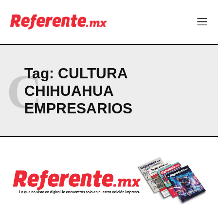
a clases
¿Y si el futuro industrial de Chihuahua estuviera en el aire?
Los 40 ya no son la mitad de la vida: son el nuevo punto de
partida
C
Tag:
CULTURA
Company
CHIHUAHUA
ABOUT
EMPRESARIOS
CONTACT
PRIVACY POLICY
NEWSLETTER