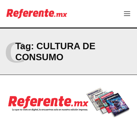
Más escuelas renovadas: fortalecen espacios para el regreso
a clases
¿Y si el futuro industrial de Chihuahua estuviera en el aire?
Los 40 ya no son la mitad de la vida: son el nuevo punto de
partida
C
Tag:
CULTURA DE
Company
CONSUMO
ABOUT
CONTACT
PRIVACY POLICY
NEWSLETTER