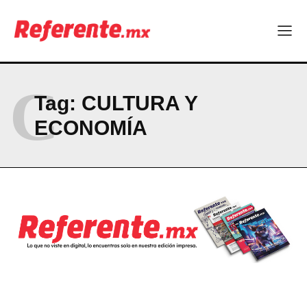
Company
ABOUT
CONTACT
C
PRIVACY POLICY
Tag:
CULTURA Y
NEWSLETTER
ECONOMÍA