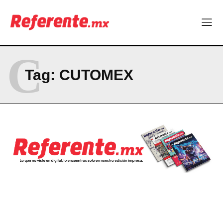
La Sierra Tarahumara tendrá una experiencia turística única
Company
C
ABOUT
Tag:
CUTOMEX
CONTACT
PRIVACY POLICY
NEWSLETTER