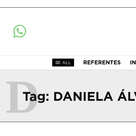
REFERENTES
I
ALL
D
Tag:
DANIELA Á