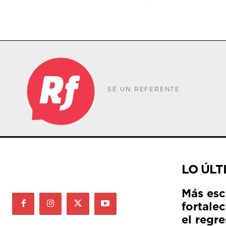
SÉ UN REFERENTE
LO ÚLT
Más esc
fortale
el regre