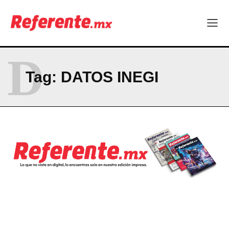
El proyecto que cambió al mundo sin proponérselo: cómo
Linux nació como un hobby y hoy mueve la tecnología global
Más escuelas renovadas: fortalecen espacios para el regreso
a clases
D
¿Y si el futuro industrial de Chihuahua estuviera en el aire?
Los 40 ya no son la mitad de la vida: son el nuevo punto de
Tag:
DATOS INEGI
partida
Company
ABOUT
CONTACT
PRIVACY POLICY
NEWSLETTER