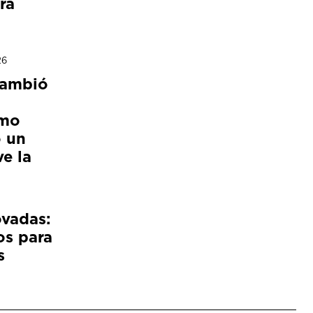
ra
26
cambió
ómo
 un
e la
ovadas:
os para
s