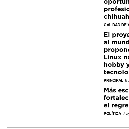
oportun
profesi
chihua
CALIDAD DE 
El proy
al mund
propon
Linux n
hobby y
tecnolo
PRINCIPAL
8 
Más esc
fortale
el regre
POLÍTICA
7 a