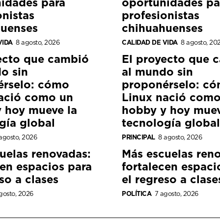
idades para
oportunidades pa
onistas
profesionistas
huenses
chihuahuenses
VIDA
8 agosto, 2026
CALIDAD DE VIDA
8 agosto, 20
ecto que cambió
El proyecto que 
o sin
al mundo sin
érselo: cómo
proponérselo: c
ació como un
Linux nació como
 hoy mueve la
hobby y hoy muev
gía global
tecnología global
agosto, 2026
PRINCIPAL
8 agosto, 2026
uelas renovadas:
Más escuelas ren
cen espacios para
fortalecen espaci
so a clases
el regreso a clase
gosto, 2026
POLÍTICA
7 agosto, 2026