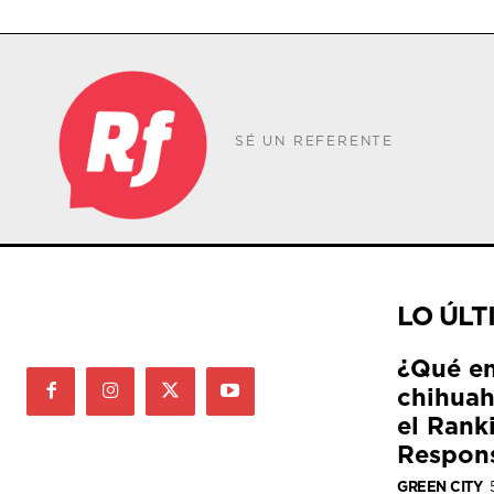
SÉ UN REFERENTE
LO ÚLT
¿Qué e
chihuah
el Rank
Respon
GREEN CITY