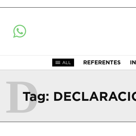
REFERENTES
I
ALL
D
Tag:
DECLARACI