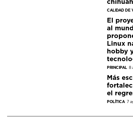
chihua
CALIDAD DE 
El proy
al mund
propon
Linux n
hobby y
tecnolo
PRINCIPAL
8 
Más esc
fortale
el regre
POLÍTICA
7 a