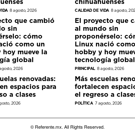
huenses
chihuahuenses
VIDA
8 agosto, 2026
CALIDAD DE VIDA
8 agosto, 20
ecto que cambió
El proyecto que 
o sin
al mundo sin
érselo: cómo
proponérselo: c
ació como un
Linux nació como
 hoy mueve la
hobby y hoy muev
gía global
tecnología global
agosto, 2026
PRINCIPAL
8 agosto, 2026
uelas renovadas:
Más escuelas ren
cen espacios para
fortalecen espaci
so a clases
el regreso a clase
gosto, 2026
POLÍTICA
7 agosto, 2026
© Referente.mx. All Rights Reserved.