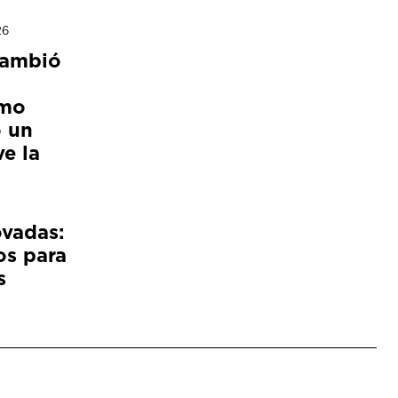
26
cambió
ómo
 un
e la
ovadas:
os para
s