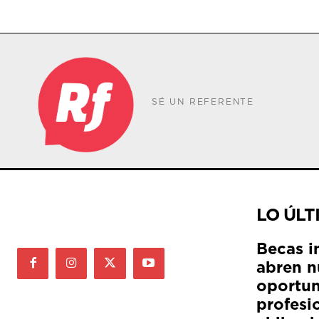
SÉ UN REFERENTE
LO ÚLT
Becas i
abren n
oportun
profesi