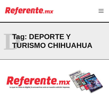
Linux nació como un hobby y hoy mueve la tecnología global
Más escuelas renovadas: fortalecen espacios para el regreso
a clases
¿Y si el futuro industrial de Chihuahua estuviera en el aire?
Los 40 ya no son la mitad de la vida: son el nuevo punto de
partida
D
Tag:
DEPORTE Y
TURISMO CHIHUAHUA
Company
ABOUT
CONTACT
PRIVACY POLICY
NEWSLETTER