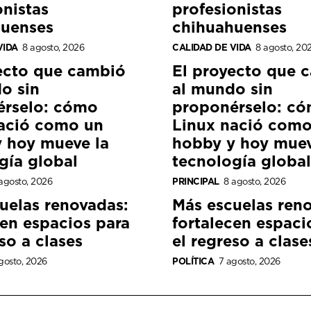
onistas
profesionistas
huenses
chihuahuenses
VIDA
8 agosto, 2026
CALIDAD DE VIDA
8 agosto, 20
ecto que cambió
El proyecto que 
o sin
al mundo sin
érselo: cómo
proponérselo: c
ació como un
Linux nació como
 hoy mueve la
hobby y hoy muev
gía global
tecnología global
agosto, 2026
PRINCIPAL
8 agosto, 2026
uelas renovadas:
Más escuelas ren
cen espacios para
fortalecen espaci
so a clases
el regreso a clase
gosto, 2026
POLÍTICA
7 agosto, 2026