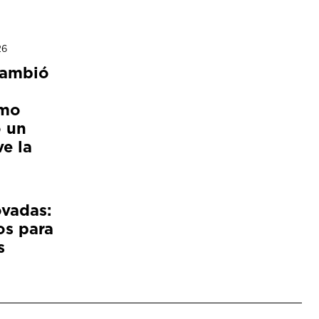
26
cambió
ómo
 un
e la
ovadas:
os para
s