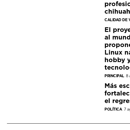
profesi
chihua
CALIDAD DE 
El proy
al mund
propon
Linux n
hobby y
tecnolo
PRINCIPAL
8 
Más esc
fortale
el regre
POLÍTICA
7 a