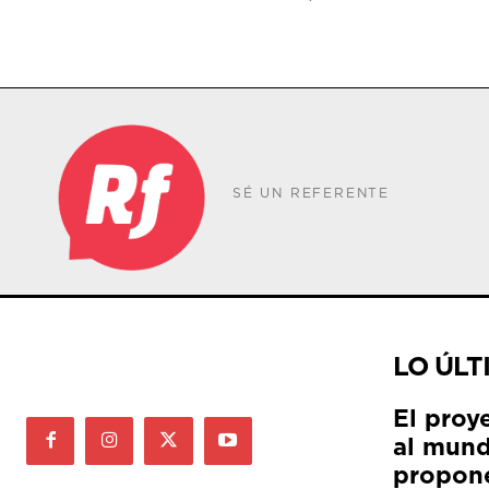
SÉ UN REFERENTE
LO ÚLT
El proy
al mund
propon