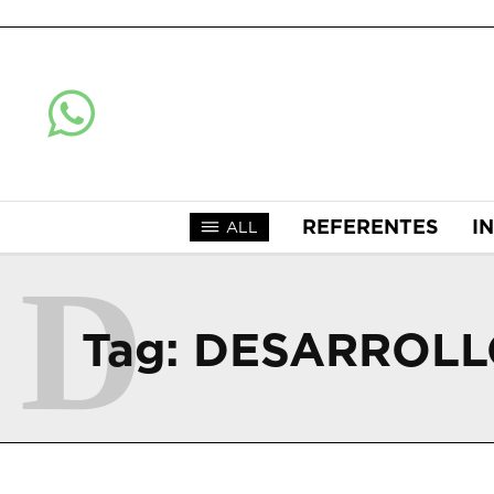
REFERENTES
I
ALL
D
Tag:
DESARROLL