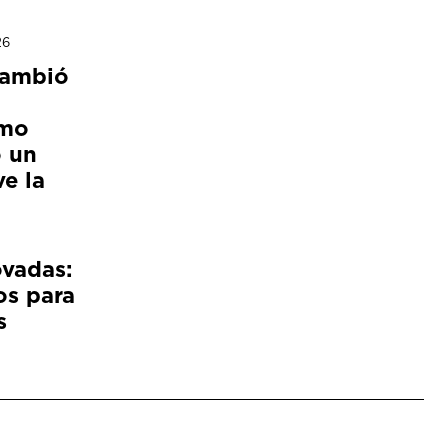
26
cambió
ómo
 un
e la
ovadas:
os para
s