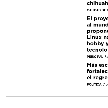
chihua
CALIDAD DE 
El proy
al mund
propon
Linux n
hobby y
tecnolo
PRINCIPAL
8 
Más esc
fortale
el regre
POLÍTICA
7 a