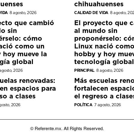
huenses
chihuahuenses
VIDA
8 agosto, 2026
CALIDAD DE VIDA
8 agosto, 20
ecto que cambió
El proyecto que 
o sin
al mundo sin
érselo: cómo
proponérselo: c
ació como un
Linux nació como
 hoy mueve la
hobby y hoy muev
gía global
tecnología global
agosto, 2026
PRINCIPAL
8 agosto, 2026
uelas renovadas:
Más escuelas ren
cen espacios para
fortalecen espaci
so a clases
el regreso a clase
gosto, 2026
POLÍTICA
7 agosto, 2026
© Referente.mx. All Rights Reserved.