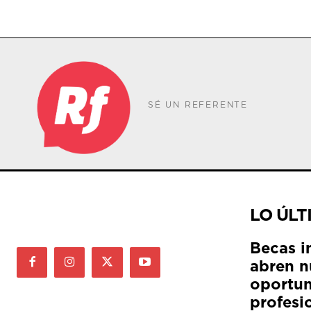
SÉ UN REFERENTE
LO ÚLT
Becas i
abren n
oportun
profesi