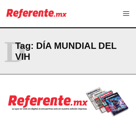
Más escuelas renovadas: fortalecen espacios para el regreso
a clases
¿Y si el futuro industrial de Chihuahua estuviera en el aire?
Los 40 ya no son la mitad de la vida: son el nuevo punto de
partida
D
Tag:
DÍA MUNDIAL DEL
Company
VIH
ABOUT
CONTACT
PRIVACY POLICY
NEWSLETTER