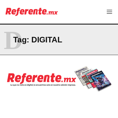
La Sierra Tarahumara tendrá una experiencia turística única
Company
D
ABOUT
Tag:
DIGITAL
CONTACT
PRIVACY POLICY
NEWSLETTER