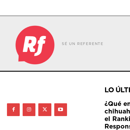
SÉ UN REFERENTE
LO ÚLT
¿Qué e
chihuah
el Rank
Respon