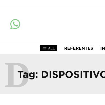
REFERENTES
I
ALL
D
Tag:
DISPOSITIV