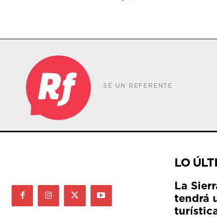
SÉ UN REFERENTE
LO ÚLT
La Sier
tendrá 
turístic