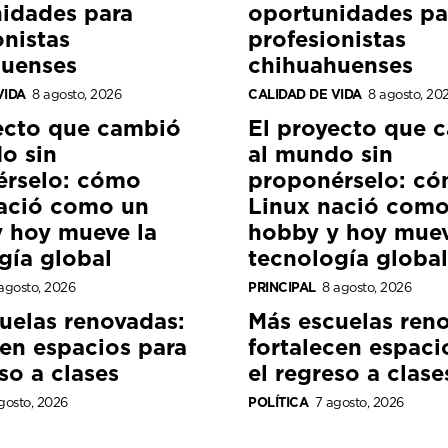
idades para
oportunidades pa
onistas
profesionistas
huenses
chihuahuenses
VIDA
8 agosto, 2026
CALIDAD DE VIDA
8 agosto, 20
ecto que cambió
El proyecto que 
o sin
al mundo sin
érselo: cómo
proponérselo: c
ació como un
Linux nació como
 hoy mueve la
hobby y hoy muev
gía global
tecnología global
agosto, 2026
PRINCIPAL
8 agosto, 2026
uelas renovadas:
Más escuelas ren
cen espacios para
fortalecen espaci
so a clases
el regreso a clase
gosto, 2026
POLÍTICA
7 agosto, 2026