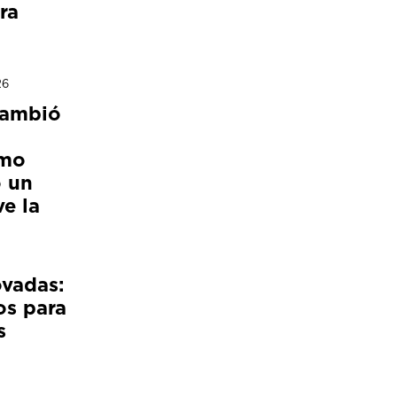
ra
26
cambió
ómo
 un
e la
ovadas:
os para
s