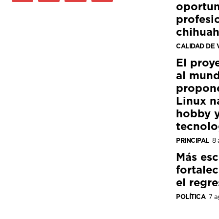
oportun
profesi
chihua
CALIDAD DE 
El proy
al mund
propon
Linux n
hobby y
tecnolo
PRINCIPAL
8 
Más esc
fortale
el regre
POLÍTICA
7 a