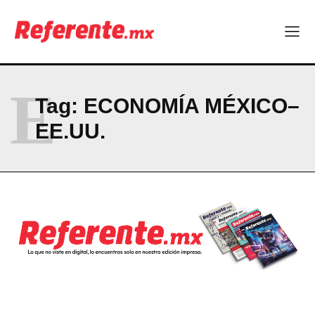
Linux nació como un hobby y hoy mueve la tecnología global
Más escuelas renovadas: fortalecen espacios para el regreso
a clases
¿Y si el futuro industrial de Chihuahua estuviera en el aire?
Los 40 ya no son la mitad de la vida: son el nuevo punto de
partida
E
Tag:
ECONOMÍA MÉXICO–
EE.UU.
Company
ABOUT
CONTACT
PRIVACY POLICY
NEWSLETTER