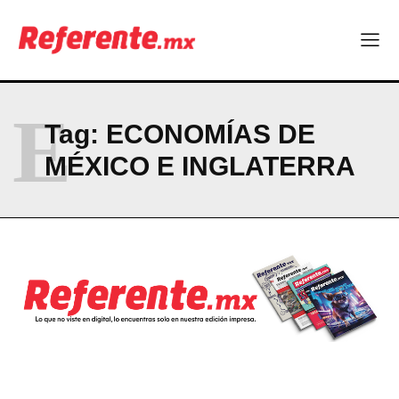
El proyecto que cambió al mundo sin proponérselo: cómo
Linux nació como un hobby y hoy mueve la tecnología global
Más escuelas renovadas: fortalecen espacios para el regreso
a clases
¿Y si el futuro industrial de Chihuahua estuviera en el aire?
E
Los 40 ya no son la mitad de la vida: son el nuevo punto de
Tag:
ECONOMÍAS DE
partida
MÉXICO E INGLATERRA
Company
ABOUT
CONTACT
PRIVACY POLICY
NEWSLETTER