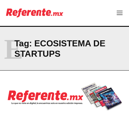
Cusárare
Company
ABOUT
E
Tag:
ECOSISTEMA DE
CONTACT
STARTUPS
PRIVACY POLICY
NEWSLETTER