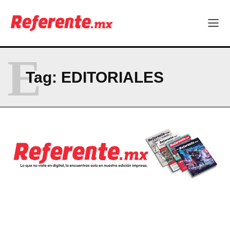
El proyecto que cambió al mundo sin proponérselo: cómo
Linux nació como un hobby y hoy mueve la tecnología global
Más escuelas renovadas: fortalecen espacios para el regreso
a clases
E
¿Y si el futuro industrial de Chihuahua estuviera en el aire?
Los 40 ya no son la mitad de la vida: son el nuevo punto de
Tag:
EDITORIALES
partida
Company
ABOUT
CONTACT
PRIVACY POLICY
NEWSLETTER