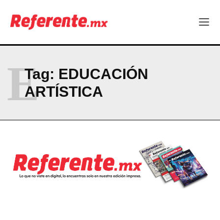
El proyecto que cambió al mundo sin proponérselo: cómo
Linux nació como un hobby y hoy mueve la tecnología global
Más escuelas renovadas: fortalecen espacios para el regreso
a clases
¿Y si el futuro industrial de Chihuahua estuviera en el aire?
E
Los 40 ya no son la mitad de la vida: son el nuevo punto de
Tag:
EDUCACIÓN
partida
ARTÍSTICA
Company
ABOUT
CONTACT
PRIVACY POLICY
NEWSLETTER